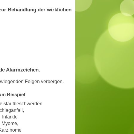
zur Behandlung der wirklichen
de Alarmzeichen.
.
erwiegenden Folgen verbergen
um Beispiel
:
reislaufbeschwerden
chlaganfall,
Infarkte
Myome,
Karzinome