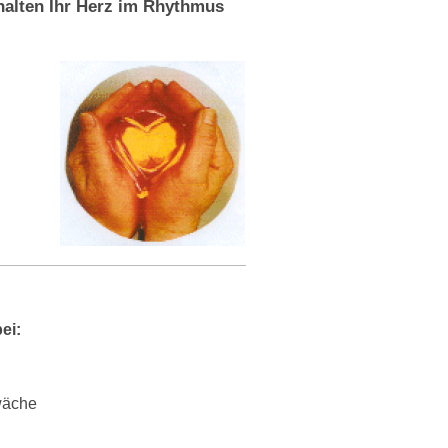
alten Ihr Herz im Rhythmus
ei:
wäche