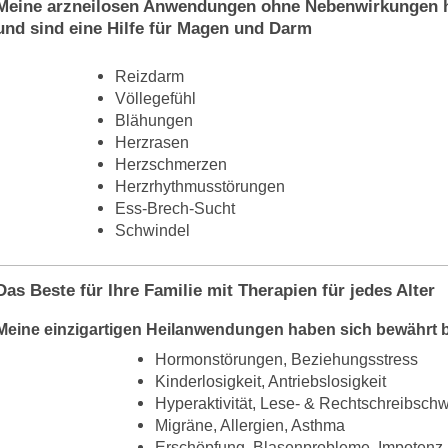
Meine arzneilosen Anwendungen ohne Nebenwirkungen h
und sind eine Hilfe für Magen und Darm
Reizdarm
Völlegefühl
Blähungen
Herzrasen
Herzschmerzen
Herzrhythmusstörungen
Ess-Brech-Sucht
Schwindel
Das Beste für Ihre Familie mit Therapien für jedes Alter
Meine einzigartigen Heilanwendungen haben sich bewährt b
Hormonstörungen,
Beziehungsstress
Kinderlosigkeit,
Antriebslosigkeit
Hyperaktivität,
Lese- & Rechtschreibsch
Migräne,
Allergien,
Asthma
Erschöpfung,
Blasenprobleme,
Impotenz