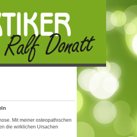
eln
ose. Mit meiner osteopathischen
en die wirklichen Ursachen